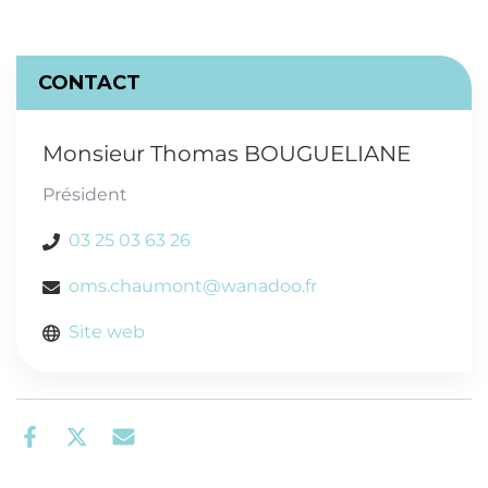
CONTACT
Monsieur Thomas BOUGUELIANE
Président
03 25 03 63 26
oms.chaumont@wanadoo.fr
Site web