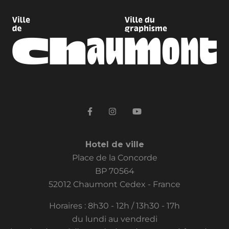
Hotel de ville
Place de la Concorde
BP 70564
52012 Chaumont Cedex - France
Horaires : 8h30 - 12h / 13h30 - 17h
du lundi au vendredi