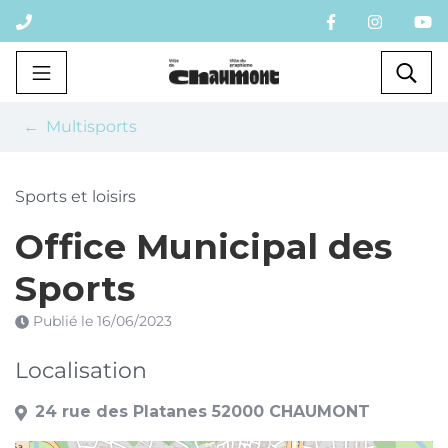
Gestion des traceurs
Aller
au
contenu
Chaumont
Rec
Multisports
Sports et loisirs
Office Municipal des
Sports
Publié le
16/06/2023
Localisation
24 rue des Platanes 52000 CHAUMONT