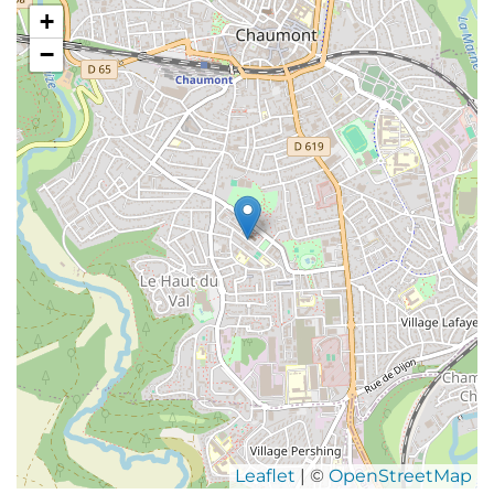
+
−
Leaflet
| ©
OpenStreetMap