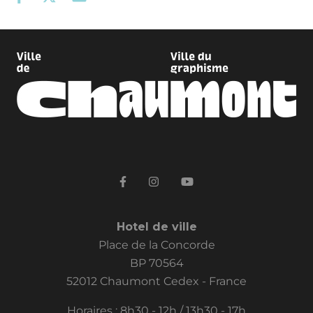
Hotel de ville
Place de la Concorde
BP 70564
52012 Chaumont Cedex - France
Horaires : 8h30 - 12h / 13h30 - 17h