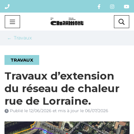
Gestion des traceurs
Aller
au
contenu
Chaumont
Rec
Travaux
TRAVAUX
Travaux d’extension
du réseau de chaleur
rue de Lorraine.
Publié le
12/06/2026
et mis à jour le
06/07/2026