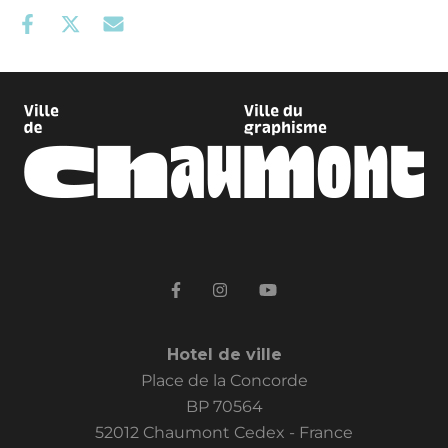
Hotel de ville
Place de la Concorde
BP 70564
52012 Chaumont Cedex - France