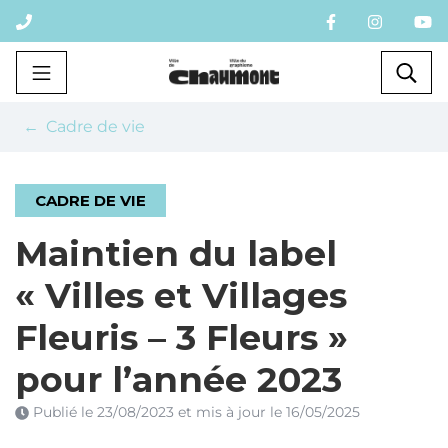
Gestion des traceurs
Aller
au
contenu
Chaumont
Rec
Cadre de vie
CADRE DE VIE
Maintien du label
« Villes et Villages
Fleuris – 3 Fleurs »
pour l’année 2023
Publié le
23/08/2023
et mis à jour le
16/05/2025