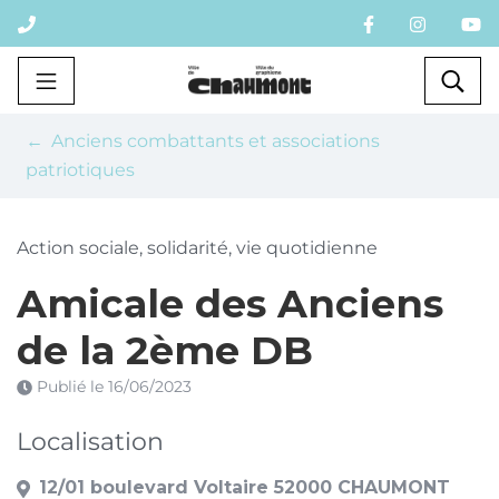
Gestion des traceurs
Aller
au
contenu
Chaumont
Rec
Anciens combattants et associations
patriotiques
Action sociale, solidarité, vie quotidienne
Amicale des Anciens
de la 2ème DB
Publié le
16/06/2023
Localisation
12/01 boulevard Voltaire 52000 CHAUMONT