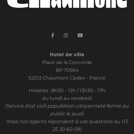
Hotel de ville
Place de la Concorde
BP 70564
52012 Chaumont Cedex - France
Horaires : 8h30 - 12h / 13h30 - 17h
du lundi au vendredi
(Service état civil-population-citoyenneté fermé au
public le jeudi
mais nos agents répondent à vos questions au 03
25 30 60 09)