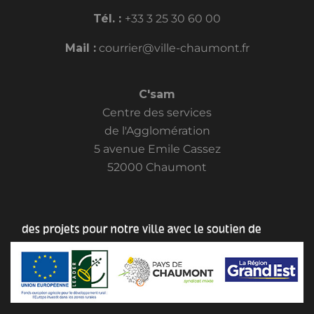
Tél. :
+33 3 25 30 60 00
Mail :
courrier@ville-chaumont.fr
C'sam
Centre des services
de l'Agglomération
5 avenue Emile Cassez
52000 Chaumont