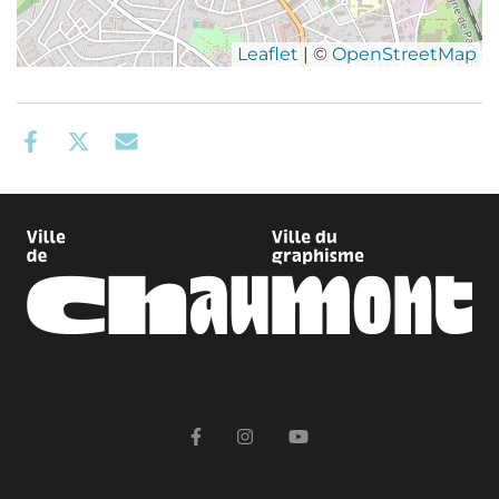
Leaflet
| ©
OpenStreetMap