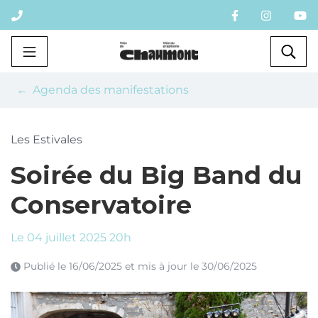
Gestion des traceurs
Aller
au
contenu
Chaumont
Rec
Agenda des manifestations
Les Estivales
Soirée du Big Band du
Conservatoire
Le
04
juillet
2025
20h
Publié le
16/06/2025
et mis à jour le
30/06/2025