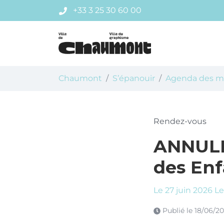
Gestion des traceurs
Aller
+33 3 25 30 60 00
au
contenu
Chaumont
Chaumont
S’épanouir
Agenda des ma
Rendez-vous
ANNULÉ 
des Enf
Le
27
juin
2026
Le
Publié le
18/06/2