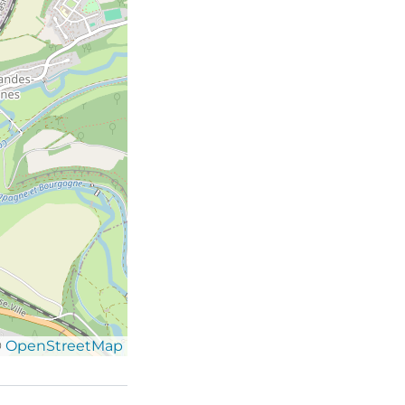
©
OpenStreetMap