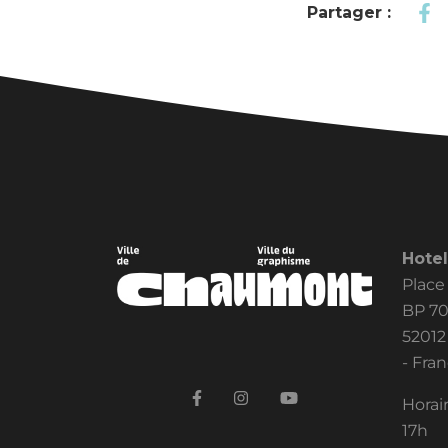
Partager :
Hotel
Place
BP 7
5201
- Fra
Horair
17h