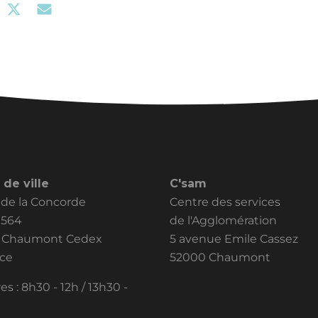
 de ville
C'sam
 de la Concorde
Centre des services
0564
de l'Agglomération
2 Chaumont Cedex
5 avenue Emile Cassez
nce
52000 Chaumont
es : 8h30 - 12h / 13h30 -