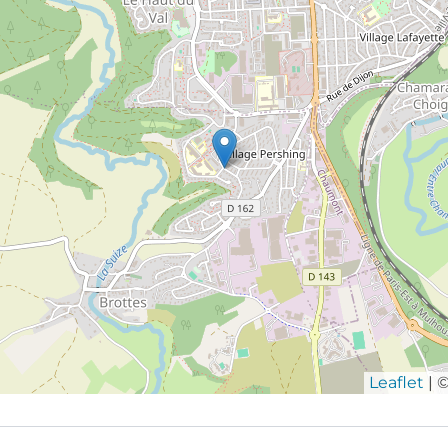
Leaflet
| 