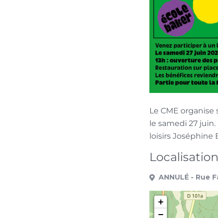
Le CME organise s
le samedi 27 juin.
loisirs Joséphine 
Localisatio
ANNULÉ - Rue F
+
−