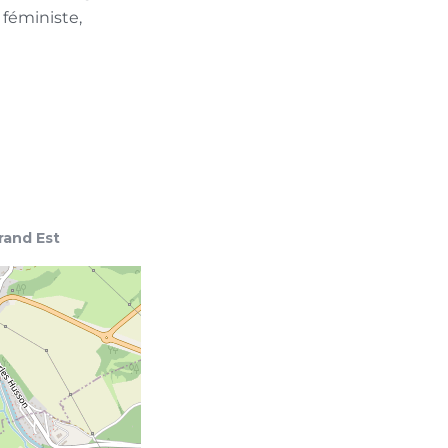
 féministe,
rand Est