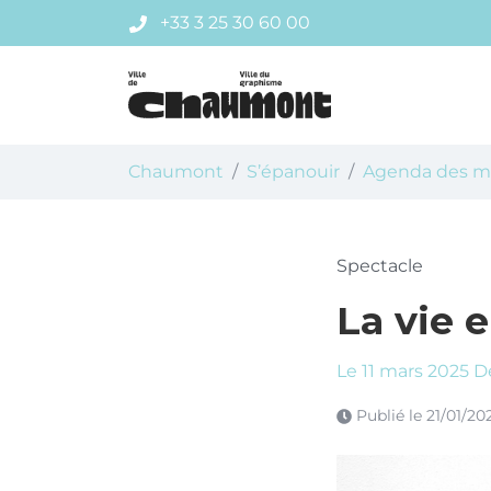
Gestion des traceurs
Aller
+33 3 25 30 60 00
au
contenu
Chaumont
Chaumont
S’épanouir
Agenda des ma
Spectacle
La vie 
Le
11
mars
2025
D
Publié le
21/01/20