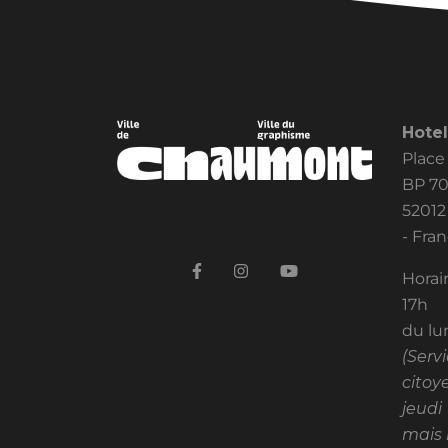
Hotel
Place
BP 7
5201
- Fra
Horair
17h
du lu
(Serv
citoy
jeudi
mais 