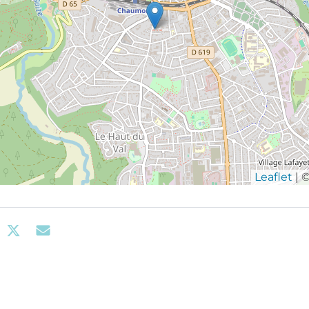
Leaflet
| 