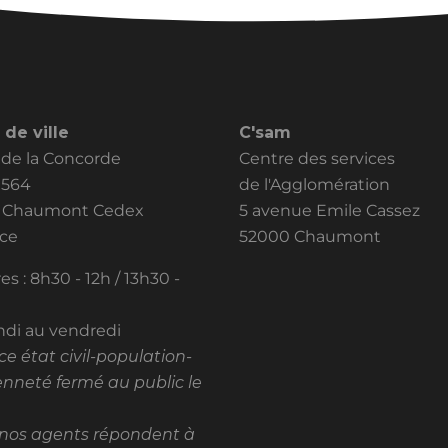
 de ville
C'sam
 de la Concorde
Centre des services
0564
de l'Agglomération
2 Chaumont Cedex
5 avenue Emile Cassez
nce
52000 Chaumont
es : 8h30 - 12h / 13h30 -
ndi au vendredi
ice état civil-population-
enneté fermé au public le
nos agents répondent à