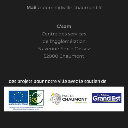
Mail :
courrier@ville-chaumont.fr
C'sam
Centre des services
de l'Agglomération
5 avenue Emile Cassez
52000 Chaumont