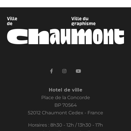
Hotel de ville
Place de la Concorde
BP 70564
52012 Chaumont Cedex - France
Horaires : 8h30 - 12h / 13h30 - 17h