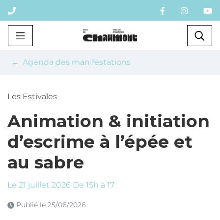
Gestion des traceurs
Aller
au
contenu
Chaumont
Rec
Agenda des manifestations
Les Estivales
Animation & initiation
d’escrime à l’épée et
au sabre
Le
21
juillet
2026
De 15h à 17
Publié le
25/06/2026